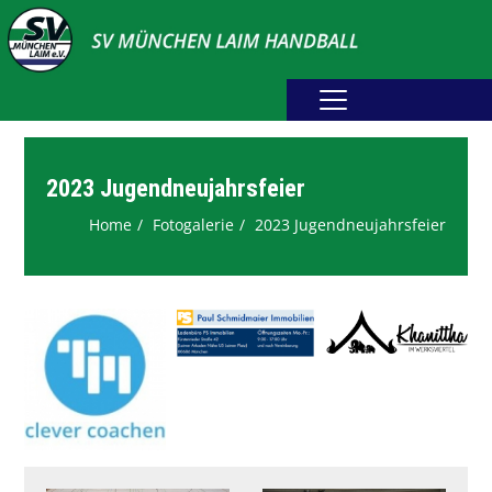
Home
Erwachsene
2023 Jugendneujahrsfeier
Home
Fotogalerie
2023 Jugendneujahrsfeier
Jugend
Abteilung
Fotogalerie
Spielplan
Sponsoring
Downloads
Webshop