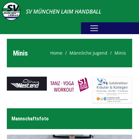
Home
Erwachsene
Minis
Home
Männliche Jugend
Minis
Jugend
Abteilung
Fotogalerie
Spielplan
Sponsoring
Mannschaftsfoto
Downloads
Webshop