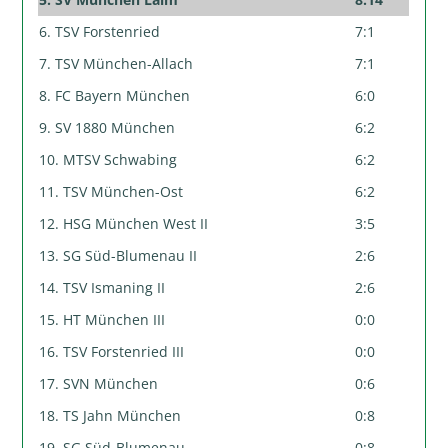
6. TSV Forstenried
7:1
7. TSV München-Allach
7:1
8. FC Bayern München
6:0
9. SV 1880 München
6:2
10. MTSV Schwabing
6:2
11. TSV München-Ost
6:2
12. HSG München West II
3:5
13. SG Süd-Blumenau II
2:6
14. TSV Ismaning II
2:6
15. HT München III
0:0
16. TSV Forstenried III
0:0
17. SVN München
0:6
18. TS Jahn München
0:8
19. SG Süd-Blumenau
0:8