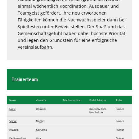
einmal wöchentlich Koordination, Ausdauer und
Teamgeist gefördert. Ihre neu erworbenen
Fähigkeiten können die Nachwuchsspieler dann bei
Spielfesten unter Beweis stellen. Der Spaß und das
Gemeinschaftsgefühl haben dabei höchste Priorität
und legen den Grundstein für eine erfolgreiche
Vereinslaufbahn.
Trainerteam
Name
Vorname
Telefon​nummer
E-Mail Adresse
Rolle
Gazic
Dominik
minis@sv-laim-
Trainer
handball.de
Spinar
Maggie
Trainer
Hidalgo
Katharina
Trainer
Delfinopolous
Lina
Trainer