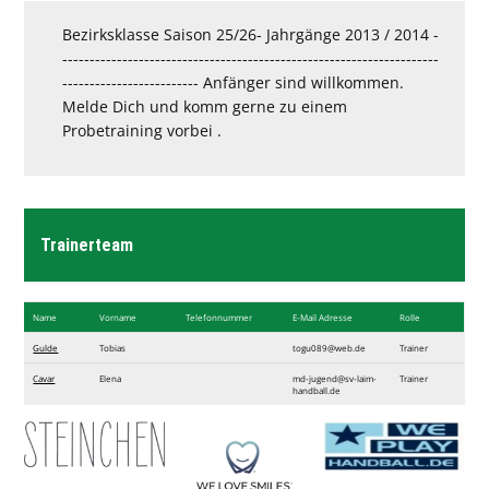
Bezirksklasse Saison 25/26- Jahrgänge 2013 / 2014 -
---------------------------------------------------------------------
------------------------- Anfänger sind willkommen.
Melde Dich und komm gerne zu einem
Probetraining vorbei .
Trainerteam
Name
Vorname
Telefon​nummer
E-Mail Adresse
Rolle
Gulde
Tobias
togu089@web.de
Trainer
Cavar
Elena
md-jugend@sv-laim-
Trainer
handball.de