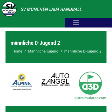
Home
Erwachsene
männliche D-Jugend 2
Home
Männliche Jugend
männliche D-Jugend 2
Jugend
Abteilung
Fotogalerie
Spielplan
Sponsoring
Downloads
Webshop