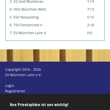
3. SG Süd-Blumenau
11:9
4. HSG München West
7:13
5. ESV Neuaubing
5:15
6. TSV Forstenried II
2:18
7. SV München Laim II.
0:0
Copyright 2016 - 2026
SV München Laim e.V.
Login
Registrieren
Impressum
Datenschutzerklärung