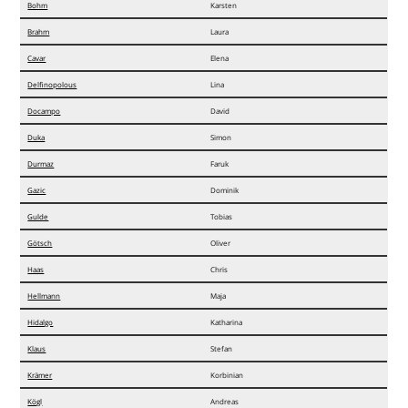
Bohm
Karsten
Förderverein
Brahm
Laura
SV München-Laim
Cavar
Elena
Delfinopolous
Lina
Docampo
David
Duka
Simon
Durmaz
Faruk
Gazic
Dominik
Gulde
Tobias
Götsch
Oliver
Haas
Chris
Hellmann
Maja
Hidalgo
Katharina
Klaus
Stefan
Krämer
Korbinian
Kögl
Andreas