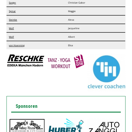
Sorger
Christian Gabor
Spinar
Maggie
Steinke
Alexa
Wolf
Jacqueline
Wolf
Albert
von Hoenning
Elisa
Sponsoren