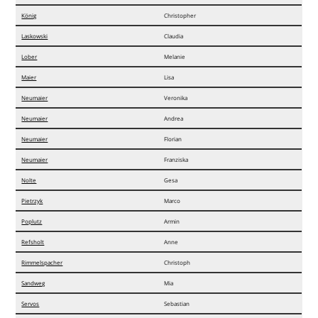
König
Christopher
Laskowski
Claudia
Lober
Melanie
Maier
Lisa
Neumaier
Veronika
Neumaier
Andrea
Neumaier
Florian
Neumaier
Franziska
Nolte
Gesa
Pietrzyk
Marco
Poplutz
Armin
Refsholt
Anne
Rimmelspacher
Christoph
Sandweg
Mia
Servos
Sebastian