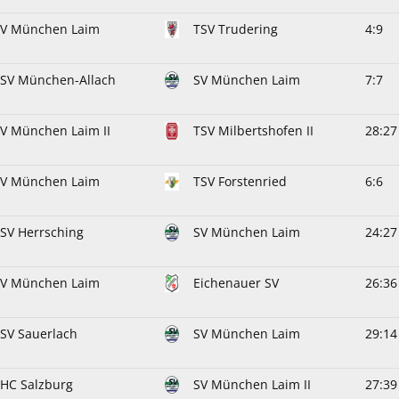
SV München Laim
TSV Trudering
4:9
SV München-Allach
SV München Laim
7:7
V München Laim II
TSV Milbertshofen II
28:27
SV München Laim
TSV Forstenried
6:6
SV Herrsching
SV München Laim
24:27
SV München Laim
Eichenauer SV
26:36
SV Sauerlach
SV München Laim
29:14
HC Salzburg
SV München Laim II
27:39