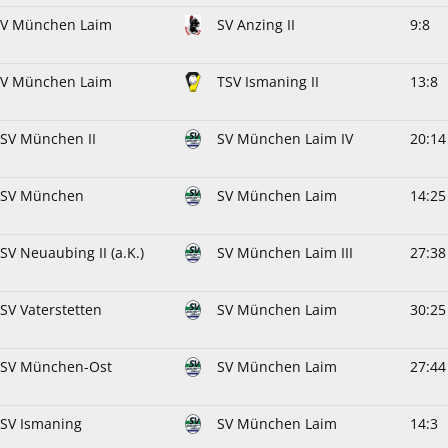
SV München Laim
SV Anzing II
9:8
SV München Laim
TSV Ismaning II
13:8
SV München II
SV München Laim IV
20:14
PSV München
SV München Laim
14:25
SV Neuaubing II (a.K.)
SV München Laim III
27:38
SV Vaterstetten
SV München Laim
30:25
TSV München-Ost
SV München Laim
27:44
SV Ismaning
SV München Laim
14:3