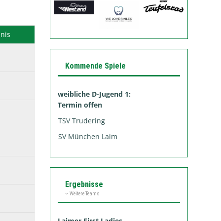
nis
Kommende Spiele
weibliche D-Jugend 1:
Termin offen
TSV Trudering
SV München Laim
Ergebnisse
Weitere Teams
Laimer First Ladies