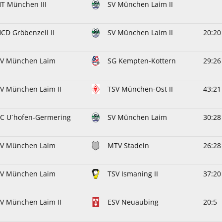
T München III
SV München Laim II
CD Gröbenzell II
SV München Laim II
20:20
SV München Laim
SG Kempten-Kottern
29:26
V München Laim II
TSV München-Ost II
43:21
C U´hofen-Germering
SV München Laim
30:28
SV München Laim
MTV Stadeln
26:28
SV München Laim
TSV Ismaning II
37:20
V München Laim II
ESV Neuaubing
20:5