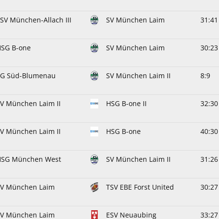
SV München-Allach III
SV München Laim
31:41
HSG B-one
SV München Laim
30:23
SG Süd-Blumenau
SV München Laim II
8:9
V München Laim II
HSG B-one II
32:30
V München Laim II
HSG B-one
40:30
HSG München West
SV München Laim II
31:26
SV München Laim
TSV EBE Forst United
30:27
SV München Laim
ESV Neuaubing
33:27