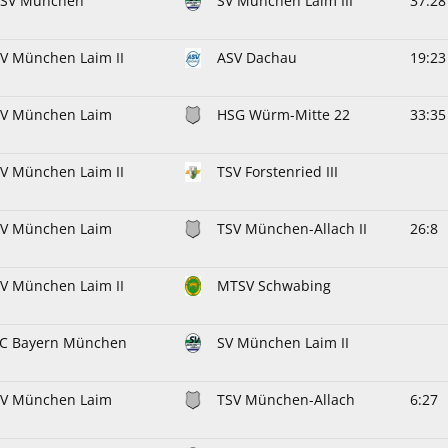
PSV München
SV München Laim III
37:28
V München Laim II
ASV Dachau
19:23
SV München Laim
HSG Würm-Mitte 22
33:35
V München Laim II
TSV Forstenried III
SV München Laim
TSV München-Allach II
26:8
V München Laim II
MTSV Schwabing
FC Bayern München
SV München Laim II
SV München Laim
TSV München-Allach
6:27