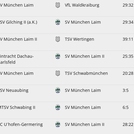
SV München Laim
VfL Waldkraiburg
29:32
SV Gilching II (a.K.)
SV München Laim
29:34
V München Laim II
TSV Wertingen
39:11
intracht Dachau-
SV München Laim II
25:35
arlsfeld
SV München Laim
TSV Schwabmünchen
20:28
ESV Neuaubing
SV München Laim
3:5
TSV Schwabing II
SV München Laim
6:5
C U´hofen-Germering
SV München Laim II
28:22