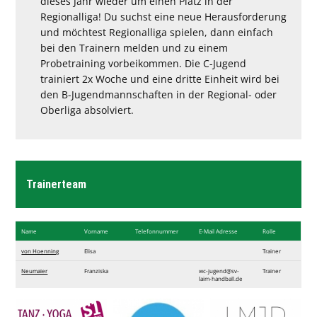
dieses Jahr wieder um einen Platz in der
Regionalliga! Du suchst eine neue Herausforderung
und möchtest Regionalliga spielen, dann einfach
bei den Trainern melden und zu einem
Probetraining vorbeikommen. Die C-Jugend
trainiert 2x Woche und eine dritte Einheit wird bei
den B-Jugendmannschaften in der Regional- oder
Oberliga absolviert.
Trainerteam
Name
Vorname
Telefon​nummer
E-Mail Adresse
Rolle
von Hoenning
Elisa
Trainer
Neumaier
Franziska
wc-jugend@sv-
Trainer
laim-handball.de