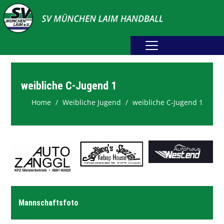
Home
Erwachsene
weibliche C-Jugend 1
Home
Weibliche Jugend
weibliche C-Jugend 1
Jugend
Abteilung
Fotogalerie
Spielplan
Sponsoring
Downloads
Mannschaftsfoto
Webshop