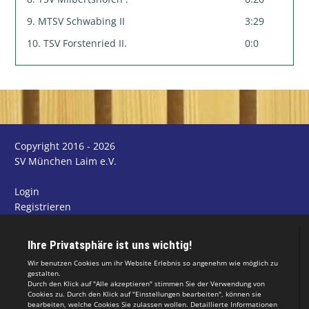
9. MTSV Schwabing II
3:29
10. TSV Forstenried II.
0:0
Copyright 2016 - 2026
SV München Laim e.V.
Login
Registrieren
Impressum
Datenschutzerklärung
Teamsports 2
Dein Sportverein online