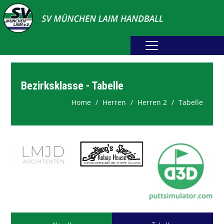
Home
Erwachsene
Bezirksklasse - Tabelle
Home
Herren
Herren 2
Jugend
Tabelle
Abteilung
Fotogalerie
Spielplan
Sponsoring
Downloads
Webshop