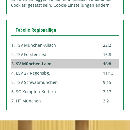
Cookies' gesetzt sein.
Cookie-Einstellungen ändern
Tabelle Regionalliga
1. TSV München-Allach
22:2
2. TSV Forstenried
16:8
3. SV München Laim
16:8
4. ESV 27 Regensbg.
11:13
5. TSV Schwabmünchen
9:15
6. SG Kempten-Kottern
7:17
7. HT München
3:21