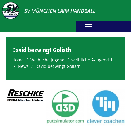
Home
Erwachsene
David bezwingt Goliath
Home
Weibliche Jugend
weibliche A-Jugend 1
Jugend
News
David bezwingt Goliath
Abteilung
Fotogalerie
Spielplan
Sponsoring
Downloads
Webshop