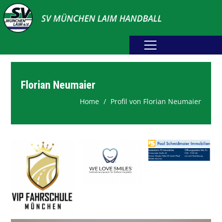
Home
Erwachsene
Florian Neumaier
Home
Profil von Florian Neumaier
Jugend
Abteilung
Fotogalerie
Spielplan
Sponsoring
Downloads
Webshop